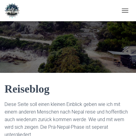
N
A
V
I
G
A
T
I
O
N
U
M
S
Reiseblog
C
H
A
Diese Seite soll einen kleinen Einblick geben wie ich mit
L
einem anderen Menschen nach Nepal reise und hoffentlich
T
auch wiederum zurück kommen werde. Wie und mit wem
E
N
wird sich zeigen. Die Prä-Nepal-Phase ist seperat
untergliedert.