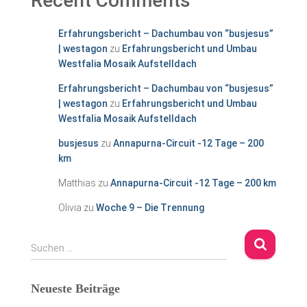
Recent Comments
Erfahrungsbericht – Dachumbau von “busjesus”
| westagon
zu
Erfahrungsbericht und Umbau
Westfalia Mosaik Aufstelldach
Erfahrungsbericht – Dachumbau von “busjesus”
| westagon
zu
Erfahrungsbericht und Umbau
Westfalia Mosaik Aufstelldach
busjesus
zu
Annapurna-Circuit -12 Tage – 200
km
Matthias
zu
Annapurna-Circuit -12 Tage – 200 km
Olivia
zu
Woche 9 – Die Trennung
S
Suchen …
u
c
Neueste Beiträge
h
e