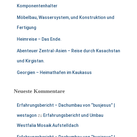
n
Komponentenhalter
n
Möbelbau, Wassersystem, und Konstruktion und
a
c
Fertigung
h
:
Heimreise – Das Ende.
Abenteuer Zentral-Asien – Reise durch Kasachstan
und Kirgistan.
Georgien – Heimathafen im Kaukasus
Neueste Kommentare
Erfahrungsbericht – Dachumbau von “busjesus” |
westagon
zu
Erfahrungsbericht und Umbau
Westfalia Mosaik Aufstelldach