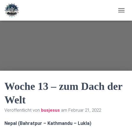
N
A
V
I
G
A
T
I
O
N
U
M
S
Woche 13 – zum Dach der
C
H
Welt
A
L
Veröffentlicht von
busjesus
am
Februar 21, 2022
T
E
N
Nepal (Bahratpur – Kathmandu – Lukla)