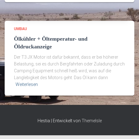
UMBAU
Ölkühler + Öltemperatur- und
Öldruckanzeige
Der T3 JX Motor ist dafür bekannt, dass er bei höherer
Belastung, sei es durch Bergfahrten oder Zuladung durch
Camping Equipment schnell heiß wird, was auf die
Langlebigkeit des Motors geht. Das Öl kann dann
Weiterlesen
Hestia | Entwickelt von
ThemeIsle
Cookie Consent mit Real Cookie Banner