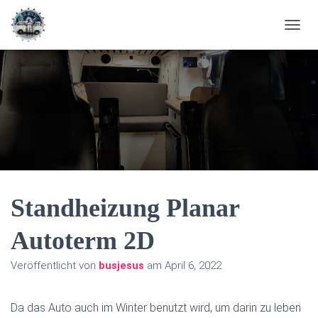
N
A
V
I
G
A
T
I
O
N
U
M
S
Standheizung Planar
C
H
Autoterm 2D
A
L
Veröffentlicht von
busjesus
am
April 6, 2022
T
E
N
Da das Auto auch im Winter benutzt wird, um darin zu leben