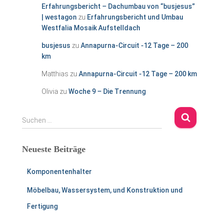
Erfahrungsbericht – Dachumbau von “busjesus”
| westagon
zu
Erfahrungsbericht und Umbau
Westfalia Mosaik Aufstelldach
busjesus
zu
Annapurna-Circuit -12 Tage – 200
km
Matthias
zu
Annapurna-Circuit -12 Tage – 200 km
Olivia
zu
Woche 9 – Die Trennung
S
Suchen …
u
c
Neueste Beiträge
h
e
n
Komponentenhalter
n
Möbelbau, Wassersystem, und Konstruktion und
a
c
Fertigung
h