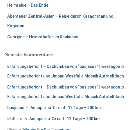
Heimreise – Das Ende.
h
:
Abenteuer Zentral-Asien – Reise durch Kasachstan und
Kirgistan.
Georgien – Heimathafen im Kaukasus
Neueste Kommentare
Erfahrungsbericht – Dachumbau von “busjesus” | westagon
zu
Erfahrungsbericht und Umbau Westfalia Mosaik Aufstelldach
Erfahrungsbericht – Dachumbau von “busjesus” | westagon
zu
Erfahrungsbericht und Umbau Westfalia Mosaik Aufstelldach
busjesus
zu
Annapurna-Circuit -12 Tage – 200 km
Matthias
zu
Annapurna-Circuit -12 Tage – 200 km
Olivia
zu
Woche 9 – Die Trennung