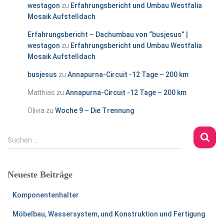
westagon
zu
Erfahrungsbericht und Umbau Westfalia
Mosaik Aufstelldach
Erfahrungsbericht – Dachumbau von “busjesus” |
westagon
zu
Erfahrungsbericht und Umbau Westfalia
Mosaik Aufstelldach
busjesus
zu
Annapurna-Circuit -12 Tage – 200 km
Matthias
zu
Annapurna-Circuit -12 Tage – 200 km
Olivia
zu
Woche 9 – Die Trennung
S
Suchen …
u
c
h
Neueste Beiträge
e
n
Komponentenhalter
n
a
Möbelbau, Wassersystem, und Konstruktion und Fertigung
c