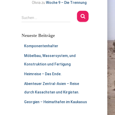
Olivia
zu
Woche 9 – Die Trennung
S
Suchen …
u
c
h
Neueste Beiträge
e
n
Komponentenhalter
n
a
Möbelbau, Wassersystem, und
c
Konstruktion und Fertigung
h
:
Heimreise – Das Ende.
Abenteuer Zentral-Asien – Reise
durch Kasachstan und Kirgistan.
Georgien – Heimathafen im Kaukasus