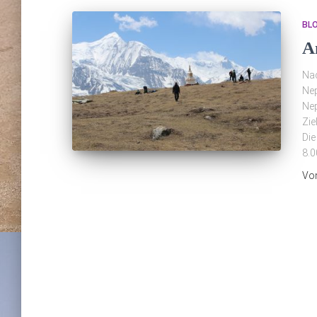
BL
A
Nac
Nep
Nep
Zie
Die
8.0
Vo