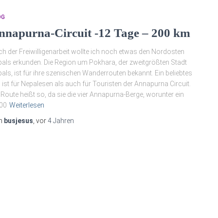
OG
nnapurna-Circuit -12 Tage – 200 km
h der Freiwilligenarbeit wollte ich noch etwas den Nordosten
als erkunden. Die Region um Pokhara, der zweitgrößten Stadt
als, ist für ihre szenischen Wanderrouten bekannt. Ein beliebtes
l ist für Nepalesen als auch für Touristen der Annapurna Circuit.
 Route heißt so, da sie die vier Annapurna-Berge, worunter ein
00
Weiterlesen
n
busjesus
, vor
4 Jahren